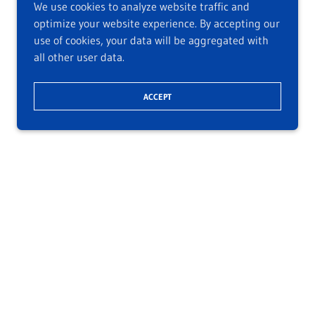
We use cookies to analyze website traffic and
optimize your website experience. By accepting our
use of cookies, your data will be aggregated with
all other user data.
ACCEPT
ト（CSR/SDGs)、大学教員、
動産エージェント/投資家
 Lecturer at MBA,
e Agent and Investor