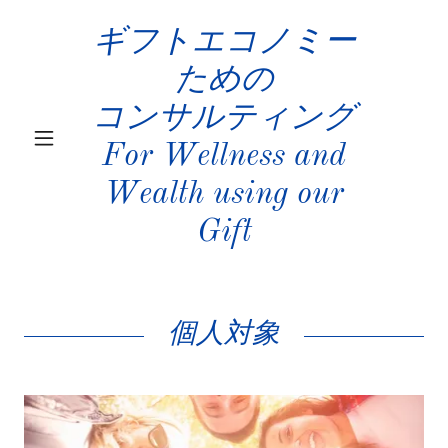
ギフトエコノミー
ための
コンサルティング
For Wellness and
Wealth using our
Gift
個人対象