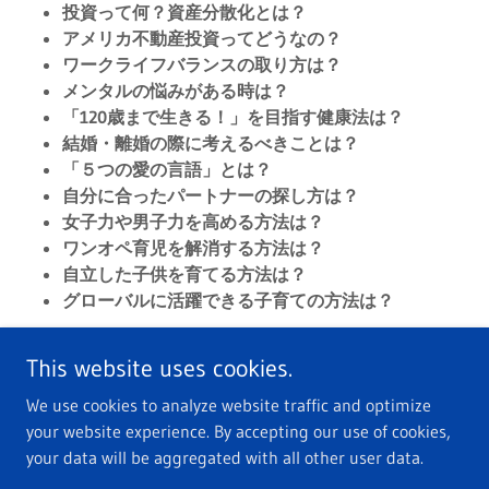
投資って何？資産分散化とは？
アメリカ不動産投資ってどうなの？
ワークライフバランスの取り方は？
メンタルの悩みがある時は？
「120歳まで生きる！」を目指す健康法は？
結婚・離婚の際に考えるべきことは？
「５つの愛の言語」とは？
自分に合ったパートナーの探し方は？
女子力や男子力を高める方法は？
ワンオペ育児を解消する方法は？
自立した子供を育てる方法は？
グローバルに活躍できる子育ての方法は？
This website uses cookies.
We use cookies to analyze website traffic and optimize
Copyright © 2025 ASU International - All Rights Reserved.
your website experience. By accepting our use of cookies,
your data will be aggregated with all other user data.
Powered by